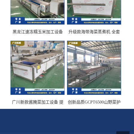
黑龙江速冻糯玉米加工设备
升级款海带海菜蒸煮机 全套
（提供技术支持）支持定制
生产线 GCZ- 7500 厂家包邮
到家
广川新款酱腌菜加工设备 提
创新品质GCPT6500山野菜护
供成套生产线 （免费设计）
色杀青机 输送式 效率高