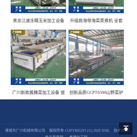
黑龙江速冻糯玉米加工设备
升级款海带海菜蒸煮机 全套
（提供技术支持）支持定制
生产线 GCZ- 7500 厂家包邮
到家
广川新款酱腌菜加工设备 提
创新品质GCPT6500山野菜护
供成套生产线 （免费设计）
色杀青机 输送式 效率高
诸城市广川机械有限公司
版权所有 COPYRIGHT (©) 2026
XML
技术支持：