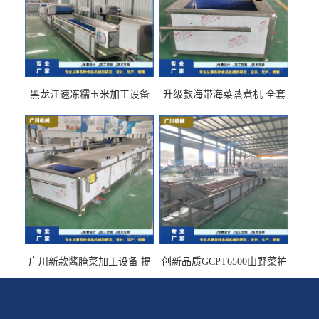
黑龙江速冻糯玉米加工设备
升级款海带海菜蒸煮机 全套
（提供技术支持）支持定制
生产线 GCZ- 7500 厂家包邮
到家
广川新款酱腌菜加工设备 提
创新品质GCPT6500山野菜护
供成套生产线 （免费设计）
色杀青机 输送式 效率高