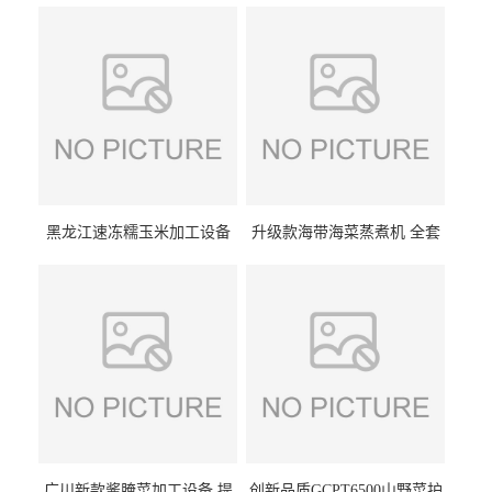
黑龙江速冻糯玉米加工设备
升级款海带海菜蒸煮机 全套
（提供技术支持）支持定制
生产线 GCZ- 7500 厂家包邮
到家
广川新款酱腌菜加工设备 提
创新品质GCPT6500山野菜护