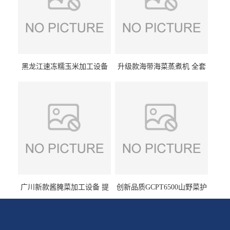
黑龙江速冻糯玉米加工设备
升级款海带海菜蒸煮机 全套
（提供技术支持）支持定制
生产线 GCZ- 7500 厂家包邮
到家
广川新款酱腌菜加工设备 提
创新品质GCPT6500山野菜护
供成套生产线 （免费设计）
色杀青机 输送式 效率高