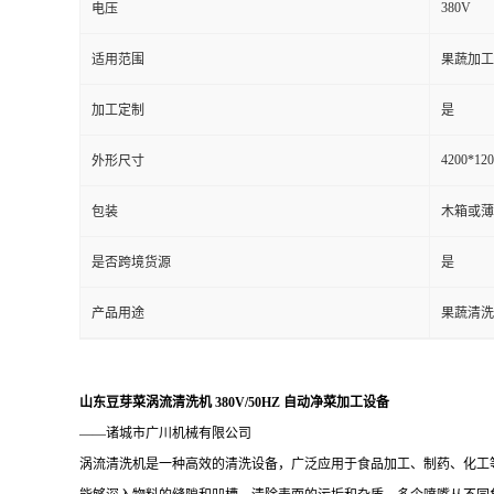
380V
电压
适用范围
果蔬加工
加工定制
是
4200*12
外形尺寸
包装
木箱或薄
是否跨境货源
是
产品用途
果蔬清洗
山东豆芽菜涡流清洗机 380V/50HZ 自动净菜加工设备
——诸城市广川机械有限公司
涡流清洗机是一种高效的清洗设备，广泛应用于食品加工、制药、化工