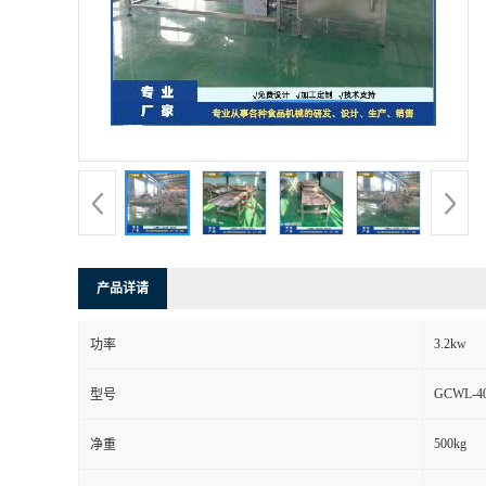
产品详请
3.2kw
功率
GCWL-4
型号
500kg
净重