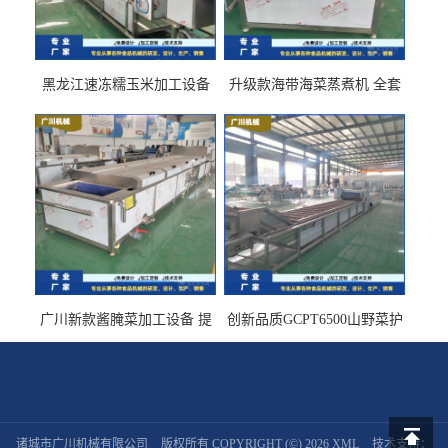
黑龙江速冻糯玉米加工设备
升级款海带海菜蒸煮机 全套
（提供技术支持）支持定制
生产线 GCZ- 7500 厂家包邮
到家
广川新款酱腌菜加工设备 提
创新品质GCPT6500山野菜护
供成套生产线 （免费设计）
色杀青机 输送式 效率高
诸城市广川机械有限公司
版权所有 COPYRIGHT (©) 2026
XML
技术支持：