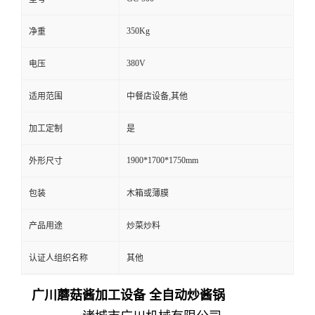
350Kg
净重
380V
电压
适用范围
中餐店设备,其他
加工定制
是
1900*1700*1750mm
外形尺寸
包装
木箱或薄膜
产品用途
炒菜炒料
认证人组织名称
其他
广川蘑菇酱加工设备 全自动炒酱锅