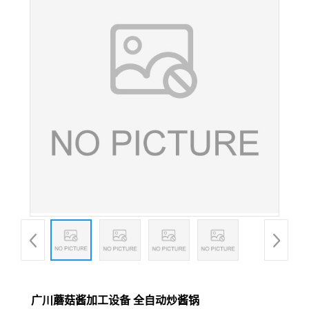
广川蘑菇酱加工设备 全自动炒酱锅