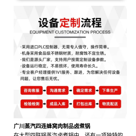
广川蒸汽四连蜂窝肉制品卤煮锅
在大型四联锅蒸汽卤煮锅中，还有一项独特的