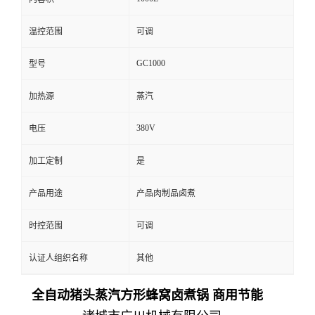
温控范围
可调
GC1000
型号
加热源
蒸汽
380V
电压
加工定制
是
产品用途
产品肉制品卤煮
时控范围
可调
认证人组织名称
其他
全自动猪头蒸汽方形蜂窝卤煮锅 商用节能