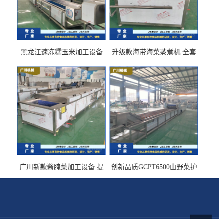
黑龙江速冻糯玉米加工设备
升级款海带海菜蒸煮机 全套
（提供技术支持）支持定制
生产线 GCZ- 7500 厂家包邮
到家
广川新款酱腌菜加工设备 提
创新品质GCPT6500山野菜护
供成套生产线 （免费设计）
色杀青机 输送式 效率高