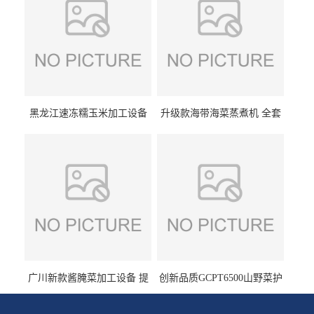
黑龙江速冻糯玉米加工设备
升级款海带海菜蒸煮机 全套
（提供技术支持）支持定制
生产线 GCZ- 7500 厂家包邮
到家
广川新款酱腌菜加工设备 提
创新品质GCPT6500山野菜护
供成套生产线 （免费设计）
色杀青机 输送式 效率高