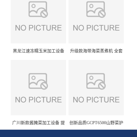
黑龙江速冻糯玉米加工设备
升级款海带海菜蒸煮机 全套
（提供技术支持）支持定制
生产线 GCZ- 7500 厂家包邮
到家
广川新款酱腌菜加工设备 提
创新品质GCPT6500山野菜护
供成套生产线 （免费设计）
色杀青机 输送式 效率高