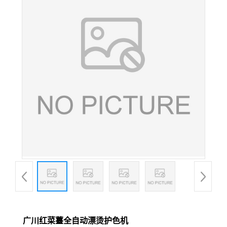
广川红菜薹全自动漂烫护色机