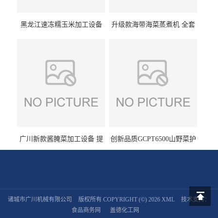
黑龙江速冻糯玉米加工设备
升级款海带海菜蒸煮机 全套
（提供技术支持）支持定制
生产线 GCZ- 7500 厂家包邮
到家
广川新款酱腌菜加工设备 提
创新品质GCPT6500山野菜护
供成套生产线 （免费设计）
色杀青机 输送式 效率高
诸城市广川机械有限公司
版权所有 COPYRIGHT (©) 2026
XML
技术支持：
返回顶
食品商务网
盖德化工网