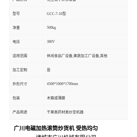
型号
GCC-7-10型
500kg
净重
380V
电压
适用范围
休闲食品厂设备,果蔬加工厂设备,其他
加工定制
是
4500*1000*1700mm
外形尺寸
包装
木箱或薄膜
产品用途
干果类药材类炒至机器
广川电磁加热滚筒炒货机 受热均匀