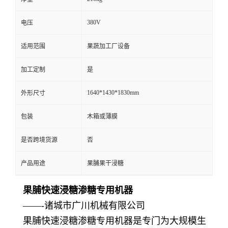
380V
电压
适用范围
果蔬加工厂设备
加工定制
是
1640*1430*1830mm
外形尺寸
包装
木箱或薄膜
是否跨境货源
否
产品用途
果脯果干浸糖
果脯快速浸糖渗糖专用机器
——-诸城市广川机械有限公司
果脯快速浸糖渗糖专用机器是专门为大规模生