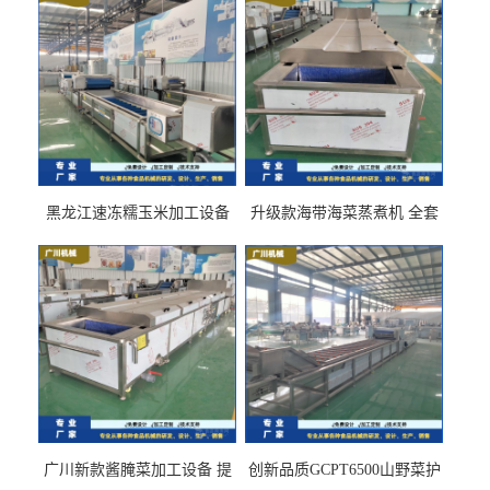
黑龙江速冻糯玉米加工设备
升级款海带海菜蒸煮机 全套
（提供技术支持）支持定制
生产线 GCZ- 7500 厂家包邮
到家
广川新款酱腌菜加工设备 提
创新品质GCPT6500山野菜护