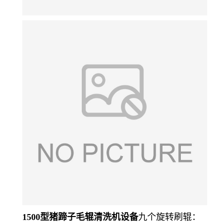
1500型猪蹄子毛辊清洗机设备
九个旋转刷辊：