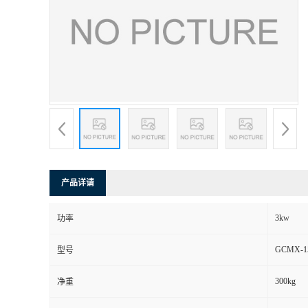
产品详请
3kw
功率
GCMX-1
型号
300kg
净重