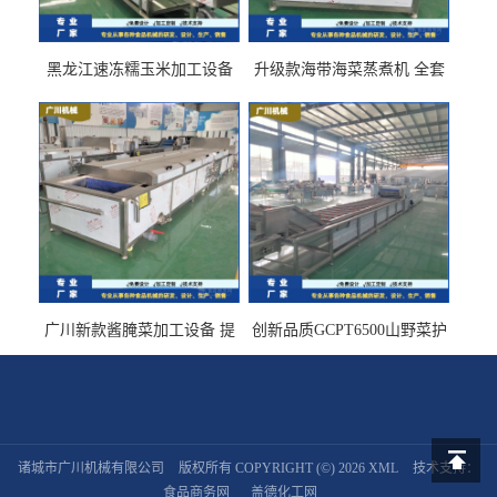
黑龙江速冻糯玉米加工设备
升级款海带海菜蒸煮机 全套
（提供技术支持）支持定制
生产线 GCZ- 7500 厂家包邮
到家
广川新款酱腌菜加工设备 提
创新品质GCPT6500山野菜护
供成套生产线 （免费设计）
色杀青机 输送式 效率高
诸城市广川机械有限公司
版权所有 COPYRIGHT (©) 2026
XML
技术支持：
返回顶
食品商务网
盖德化工网