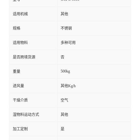
适用机械
其他
规格
不锈钢
适用物料
多种可用
是否跨境货源
否
500kg
重量
进风量
其他Kg/h
干燥介质
空气
湿物料运动方式
其他
加工定制
是