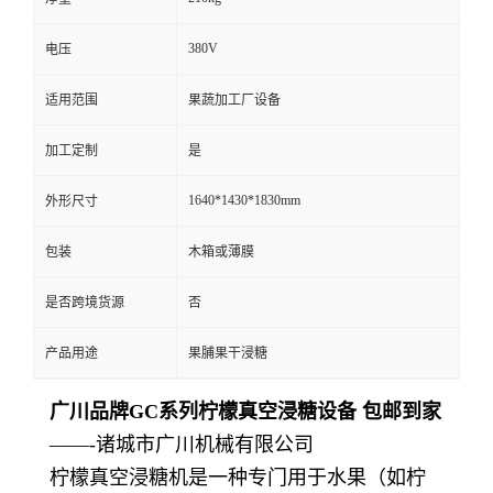
380V
电压
适用范围
果蔬加工厂设备
加工定制
是
1640*1430*1830mm
外形尺寸
包装
木箱或薄膜
是否跨境货源
否
产品用途
果脯果干浸糖
广川品牌GC系列柠檬真空浸糖设备 包邮到家
——-诸城市广川机械有限公司
柠檬真空浸糖机是一种专门用于水果（如柠