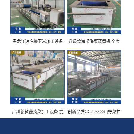
黑龙江速冻糯玉米加工设备
升级款海带海菜蒸煮机 全套
（提供技术支持）支持定制
生产线 GCZ- 7500 厂家包邮
到家
广川新款酱腌菜加工设备 提
创新品质GCPT6500山野菜护
供成套生产线 （免费设计）
色杀青机 输送式 效率高